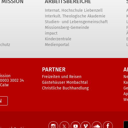
 MISSION
ARBEITSBEREICHE
Internat. Hochschule Liebenzell
Interkult. Theologische Akademie
Studien- und Lebensgemeinschaft
Missionsberg-Gemeinde
impact
Kinderzentrale
schutz
Medienportal
PARTNER
A
ission
Freizeiten und Reisen
N
 0003 3002 34
Gästehäuser Monbachtal
Ka
 Calw
Christliche Buchhandlung
Ge
Ap
W
N