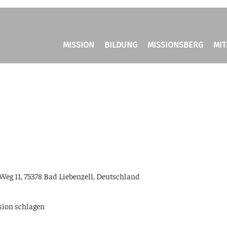
MISSION
BILDUNG
MISSIONSBERG
MI
Weg 11, 75378 Bad Lie­ben­zell, Deutsch­land
si­on schlagen