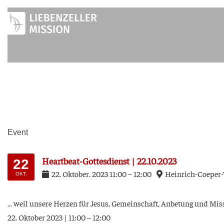
Zum
Inhalt
springen
Event
Heart­beat-Got­tes­dienst | 22.10.2023
22
22
.
Okto­ber
.
2023
11:00
–
12:00
Hein­rich-Coe­per-
OKT.
… weil unse­re Her­zen für Jesus, Gemein­schaft, Anbe­tung und Mis­
22. Okto­ber 2023 | 11:00 – 12:00