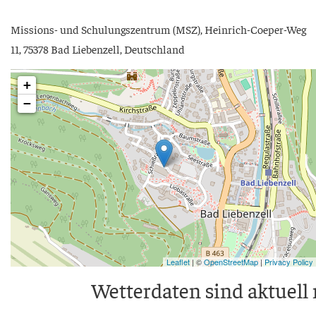
Mis­si­ons- und Schu­lungs­zen­trum (MSZ), Hein­rich-Coe­per-Weg
11, 75378 Bad Lie­ben­zell, Deutschland
+
−
Leaflet
| ©
OpenStreetMap
|
Privacy Policy
Wet­ter­da­ten sind aktu­ell