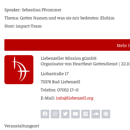
Spea­k­er: Sebas­ti­an Pfrommer
The­ma: Got­tes Namen und was sie mir bedeu­ten: Elohim
Host: impact-Team
Mehr I
Lie­ben­zel­ler Mis­si­on gGmbH
Orga­ni­sa­tor von Heart­beat-Got­tes­dienst | 22.
Lio­ba­stra­ße 17
75378 Bad Liebenzell
Tele­fon: 07052 17–0
E‑Mail:
info@liebenzell.org
Ver­an­stal­tungs­ort