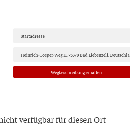
Weg­be­schrei­bung erhalten
 nicht ver­füg­bar für die­sen Ort