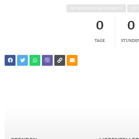
DIE VER­AN­STAL­TUNG BEGINNT IN
DIE 
0
0
TAGE
STUNDE