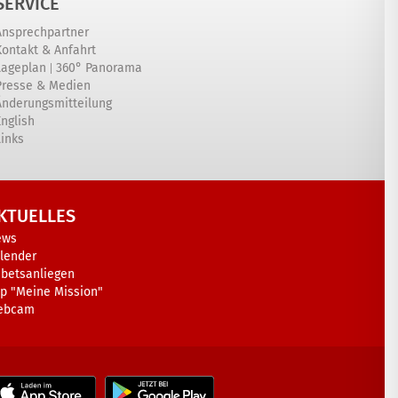
SERVICE
Ansprechpartner
Kontakt & Anfahrt
|
Lageplan
360° Panorama
Presse & Medien
Änderungsmitteilung
English
Links
KTUELLES
ews
lender
betsanliegen
p "Meine Mission"
ebcam