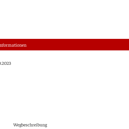
nfor­ma­tio­nen
10.2023
Weg­be­schrei­bung