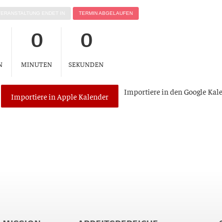
VER­AN­STAL­TUNG ENDET IN
TER­MIN ABGELAUFEN
0
0
N
MINUTEN
SEKUNDEN
Impor­tie­re in den Goog­le Kal
Importiere in Apple Kalender