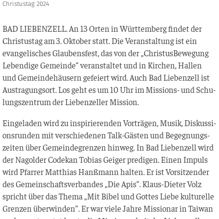
Christustag 2024
BAD LIEBENZELL. An 13 Orten in Würt­tem­berg fin­det der
Chris­tus­tag am 3. Okto­ber statt. Die Ver­an­stal­tung ist ein
evan­ge­li­sches Glau­bens­fest, das von der „Chris­tus­Be­we­gung
Leben­di­ge Gemein­de“ ver­an­stal­tet und in Kir­chen, Hal­len
und Gemein­de­häu­sern gefei­ert wird. Auch Bad Lie­ben­zell ist
Aus­tra­gungs­ort. Los geht es um 10 Uhr im Mis­si­ons- und Schu­
lungs­zen­trum der Lie­ben­zel­ler Mission.
Ein­ge­la­den wird zu inspi­rie­ren­den Vor­trä­gen, Musik, Dis­kus­si­
ons­run­den mit ver­schie­de­nen Talk-Gäs­ten und Begeg­nungs­
zei­ten über Gemein­de­gren­zen hin­weg. In Bad Lie­ben­zell wird
der Nagol­der Code­kan Tobi­as Gei­ger pre­di­gen. Einen Impuls
wird Pfar­rer Mat­thi­as Hanß­mann hal­ten. Er ist Vor­sit­zen­der
des Gemein­schafts­ver­ban­des „Die Apis“. Klaus-Die­ter Volz
spricht über das The­ma „Mit Bibel und Got­tes Lie­be kul­tu­rel­le
Gren­zen über­win­den“. Er war vie­le Jah­re Mis­sio­nar in Tai­wan