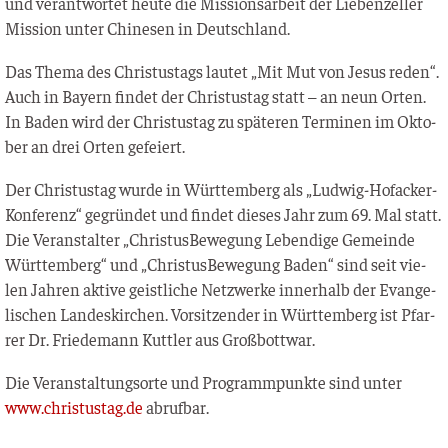
und ver­ant­wor­tet heu­te die Mis­si­ons­ar­beit der Lie­ben­zel­ler
Mis­si­on unter Chi­ne­sen in Deutschland.
Das The­ma des Chris­tus­tags lau­tet „Mit Mut von Jesus reden“.
Auch in Bay­ern fin­det der Chris­tus­tag statt – an neun Orten.
In Baden wird der Chris­tus­tag zu spä­te­ren Ter­mi­nen im Okto­
ber an drei Orten gefeiert.
Der Chris­tus­tag wur­de in Würt­tem­berg als „Lud­wig-Hof­acker-
Kon­fe­renz“ gegrün­det und fin­det die­ses Jahr zum 69. Mal statt.
Die Ver­an­stal­ter „Chris­tus­Be­we­gung Leben­di­ge Gemein­de
Würt­tem­berg“ und „Chris­tus­Be­we­gung Baden“ sind seit vie­
len Jah­ren akti­ve geist­li­che Netz­wer­ke inner­halb der Evan­ge­
li­schen Lan­des­kir­chen. Vor­sit­zen­der in Würt­tem­berg ist Pfar­
rer Dr. Frie­de­mann Kuttler aus Großbottwar.
Die Ver­an­stal­tungs­or­te und Pro­gramm­punk­te sind unter
www.christustag.de
abrufbar.