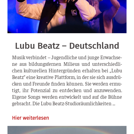
Lubu Beatz – Deutschland
Musik ver­bin­det – Jugend­li­che und jun­ge Erwach­se­
ne aus bil­dungs­fer­nen Milieus und unter­schied­li­
chen kul­tu­rel­len Hin­ter­grün­den erhal­ten bei „Lubu
Beatz” eine krea­ti­ve Platt­form, in der sie sich aus­drü­
cken und Freun­de fin­den kön­nen. Sie wer­den ermu­
tigt, ihr Poten­zi­al zu ent­de­cken und anzu­wen­den.
Eige­ne Songs wer­den ent­wi­ckelt und auf die Büh­ne
gebracht. Die Lubu Beatz-Studioräumlichkeiten
Hier weiterlesen