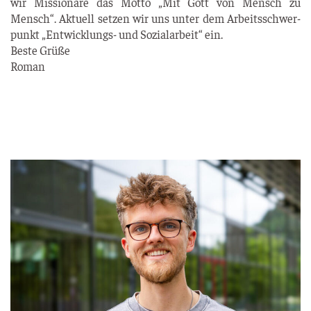
wir Mis­sio­na­re das Mot­to „Mit Gott von Mensch zu
Mensch“. Aktu­ell set­zen wir uns unter dem Arbeits­schwer­
punkt „Ent­wick­lungs- und Sozi­al­ar­beit“ ein.
Bes­te Grü­ße
Roman