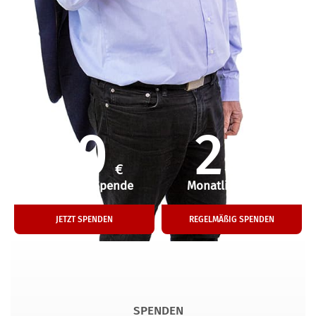
50
25
€
€
Einmalige Spende
Monatliche Hilfe
JETZT SPENDEN
REGELMÄßIG SPENDEN
SPENDEN