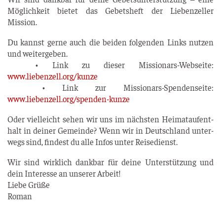
Mög­lich­keit bie­tet das Gebets­heft der Lie­ben­zel­ler
Mission.
Du kannst ger­ne auch die bei­den fol­gen­den Links nut­zen
und wei­ter­ge­ben.
• Link zu die­ser Mis­sio­nars-Web­sei­te:
www.liebenzell.org/kunze
• Link zur Mis­sio­nars-Spen­den­sei­te:
www.liebenzell.org/spenden-kunze
Oder viel­leicht sehen wir uns im nächs­ten Hei­mat­auf­ent­
halt in dei­ner Gemein­de? Wenn wir in Deutsch­land unter­
wegs sind, fin­dest du alle Infos unter Reisedienst.
Wir sind wirk­lich dank­bar für dei­ne Unter­stüt­zung und
dein Inter­es­se an unse­rer Arbeit!
Lie­be Grü­ße
Roman