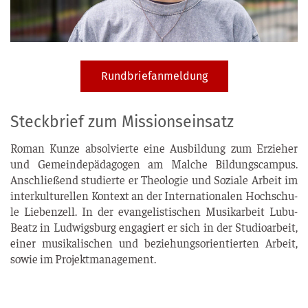
Rundbriefanmeldung
Steckbrief zum Missionseinsatz
Roman Kun­ze absol­vier­te eine Aus­bil­dung zum Erzie­her
und Gemein­de­päd­ago­gen am Mal­che Bil­dungs­cam­pus.
Anschlie­ßend stu­dier­te er Theo­lo­gie und Sozia­le Arbeit im
inter­kul­tu­rel­len Kon­text an der Inter­na­tio­na­len Hoch­schu­
le Lie­ben­zell. In der evan­ge­lis­ti­schen Musik­ar­beit Lubu­
Beatz in Lud­wigs­burg enga­giert er sich in der Stu­dio­ar­beit,
einer musi­ka­li­schen und bezie­hungs­ori­en­tier­ten Arbeit,
sowie im Projektmanagement.