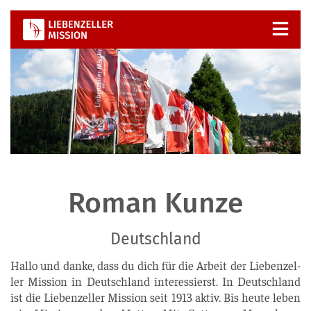
Zum
Inhalt
springen
Roman Kunze
Deutschland
Hal­lo und dan­ke, dass du dich für die Arbeit der Lie­ben­zel­
ler Mis­si­on in Deutsch­land inter­es­sierst. In Deutsch­land
ist die Lie­ben­zel­ler Mis­si­on seit 1913 aktiv. Bis heu­te leben