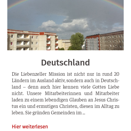
Deutschland
Die Lie­ben­zel­ler Mis­si­on ist nicht nur in rund 20
Län­dern im Aus­land aktiv, son­dern auch in Deutsch­
land – denn auch hier ken­nen vie­le Got­tes Lie­be
nicht. Unse­re Mit­ar­bei­te­rin­nen und Mit­ar­bei­ter
laden zu einem leben­di­gen Glau­ben an Jesus Chris­
tus ein und ermu­ti­gen Chris­ten, die­sen im All­tag zu
leben. Sie grün­den Gemein­den im
Hier weiterlesen