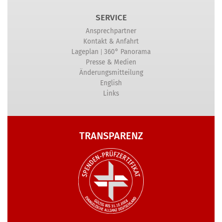
SERVICE
Ansprechpartner
Kontakt & Anfahrt
|
Lageplan
360° Panorama
Presse & Medien
Änderungsmitteilung
English
Links
TRANSPARENZ