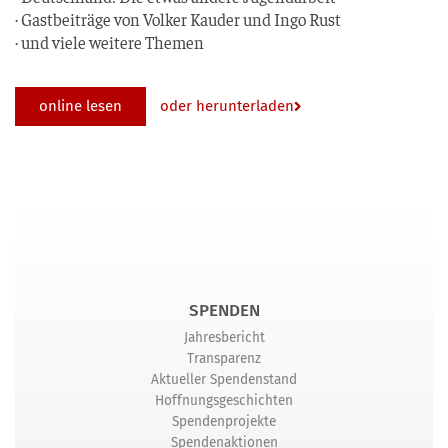
· Gast­bei­trä­ge von Vol­ker Kau­der und Ingo Rust
· und vie­le wei­te­re Themen
online lesen
oder herunterladen
SPENDEN
Jahresbericht
Transparenz
Aktueller Spendenstand
Hoffnungsgeschichten
Spendenprojekte
Spendenaktionen