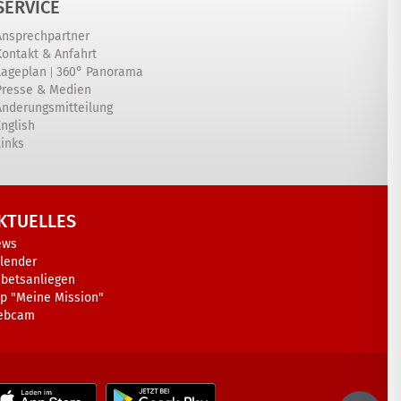
SERVICE
Ansprechpartner
Kontakt & Anfahrt
|
Lageplan
360° Panorama
Presse & Medien
Änderungsmitteilung
English
Links
KTUELLES
ews
lender
betsanliegen
p "Meine Mission"
ebcam