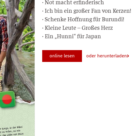
· Not macht erfinderisch
· Ich bin ein gro­ßer Fan von Kerzen!
· Schen­ke Hoff­nung für Burundi!
· Klei­ne Leu­te – Gro­ßes Herz
· Ein „Hun­ni“ für Japan
online lesen
oder herunterladen