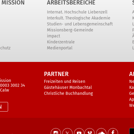
 MISSION
ARBEITSBEREICHE
Internat. Hochschule Liebenzell
Interkult. Theologische Akademie
Studien- und Lebensgemeinschaft
Missionsberg-Gemeinde
impact
Kinderzentrale
schutz
Medienportal
PARTNER
A
ission
Freizeiten und Reisen
N
 0003 3002 34
Gästehäuser Monbachtal
Ka
 Calw
Christliche Buchhandlung
Ge
Ap
W
N