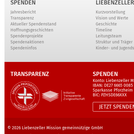
SPENDEN
LIEBENZELLER
Jahresbericht
Kurzvorstellung
Transparenz
Vision und Werte
Aktueller Spendenstand
Geschichte
Hoffnungsgeschichten
Timeline
Spendenprojekte
Leitungsteam
Spendenaktionen
Struktur und Träger
Spendeninfos
Kinder- und Jugend
TRANSPARENZ
SPENDEN
Konto: Liebenzeller M
IBAN: DE27 6665 0085
Sparkasse Pforzheim
BIC: PZHSDE66XXX
JETZT SPENDE
© 2026
Liebenzeller Mission gemeinnützige GmbH