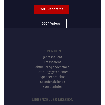
360° Panorama
360° Videos
SPENDEN
Jahresbericht
Transparenz
Aktueller Spendenstand
Hoffnungsgeschichten
Spendenprojekte
Spendenaktionen
Spendeninfos
LIEBENZELLER MISSION