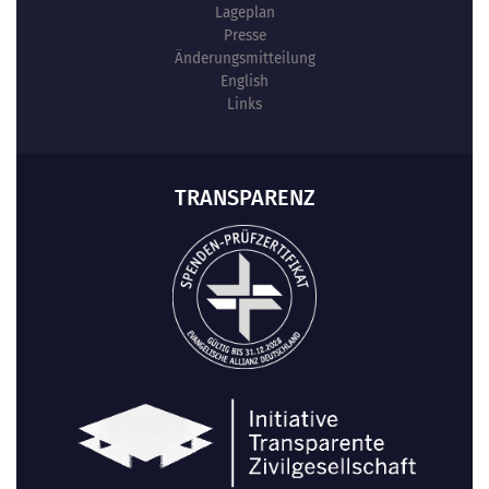
Lageplan
Presse
Änderungsmitteilung
English
Links
TRANSPARENZ