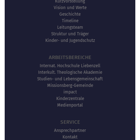
Kurzvorstellung
Vision und Werte
Geschichte
Timeline
Leitungsteam
Struktur und Träger
Kinder- und Jugendschutz
ARBEITSBEREICHE
Internat. Hochschule Liebenzell
Interkult. Theologische Akademie
Studien- und Lebensgemeinschaft
Missionsberg-Gemeinde
impact
Kinderzentrale
Medienportal
SERVICE
Ansprechpartner
Kontakt