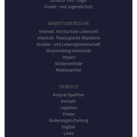
Struktur und Träger
Kinder- und Jugendschutz
ARBEITSBEREICHE
Internat. Hochschule Liebenzell
Interkult. Theologische Akademie
Studien- und Lebensgemeinschaft
Missionsberg-Gemeinde
impact
Kinderzentrale
Medienportal
SERVICE
Ansprechpartner
Kontakt
Lageplan
Presse
Änderungsmitteilung
English
Links