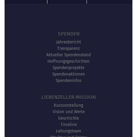
SPENDEN
Jahresbericht
Transparenz
Aktueller Spendenstand
Hoffnungsgeschichten
Spendenprojekte
Spendenaktionen
Spendeninfos
LIEBENZELLER MISSION
Kurzvorstellung
Vision und Werte
Geschichte
Timeline
Leitungsteam