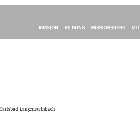
MISSION
BILDUNG
MISSIONSBERG
MI
Karls­bad-Lan­gen­stein­bach