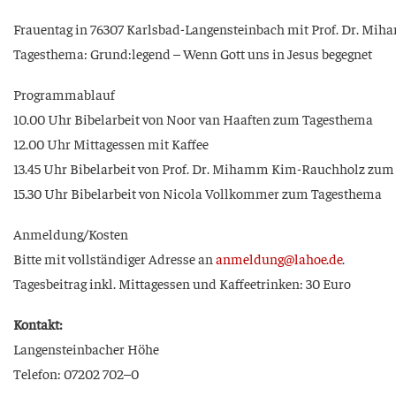
Frau­en­tag in 76307 Karls­bad-Lan­gen­stein­bach mit Prof. Dr. 
Tages­the­ma: Grund:legend – Wenn Gott uns in Jesus begegnet
Pro­gramm­ab­lauf
10.00 Uhr Bibel­ar­beit von Noor van Haaf­ten zum Tagesthema
12.00 Uhr Mit­tag­essen mit Kaffee
13.45 Uhr Bibel­ar­beit von Prof. Dr. Mihamm Kim-Rauch­holz zu
15.30 Uhr Bibel­ar­beit von Nico­la Voll­kom­mer zum Tagesthema
Anmeldung/Kosten
Bit­te mit voll­stän­di­ger Adres­se an
anmeldung@lahoe.de
.
Tages­bei­trag inkl. Mit­tag­essen und Kaf­fee­trin­ken: 30 Euro
Kon­takt:
Lan­gen­stein­ba­cher Höhe
Tele­fon: 07202 702–0