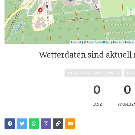
Leaflet
| ©
OpenStreetMap
|
Privacy Policy
Wet­ter­da­ten sind aktu­ell
DIE VER­AN­STAL­TUNG BEGINNT IN
DIE 
0
0
TAGE
STUNDE