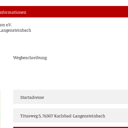
nfor­ma­tio­nen
um e.V.
d-Langensteinbach
Weg­be­schrei­bung