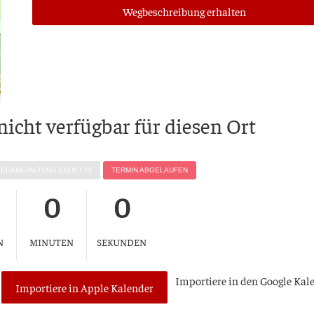
Weg­be­schrei­bung erhalten
 nicht ver­füg­bar für die­sen Ort
VER­AN­STAL­TUNG ENDET IN
TER­MIN ABGELAUFEN
0
0
N
MINUTEN
SEKUNDEN
Impor­tie­re in den Goog­le Kal
Importiere in Apple Kalender