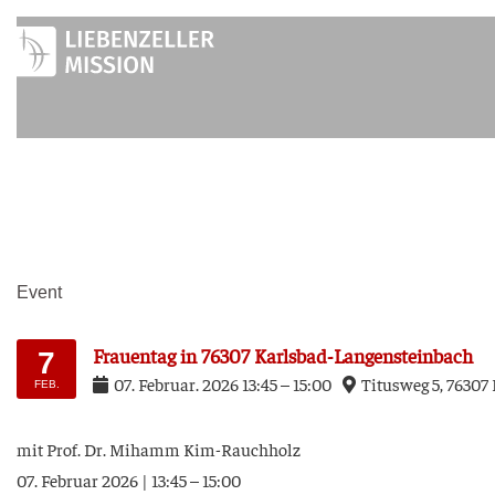
Zum
Inhalt
springen
Event
Frau­en­tag in 76307 Karlsbad-Langensteinbach
7
07
.
Febru­ar
.
2026
13:45
–
15:00
Titus­weg 5, 76307 
FEB.
mit Prof. Dr. Mihamm Kim-Rauchholz
07. Febru­ar 2026 | 13:45 – 15:00