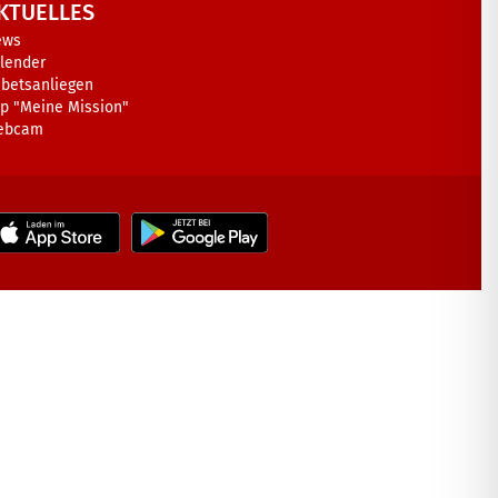
KTUELLES
ews
lender
betsanliegen
p "Meine Mission"
ebcam