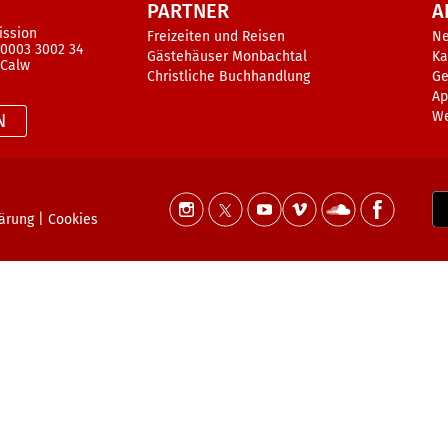
PARTNER
A
ission
Freizeiten und Reisen
N
 0003 3002 34
Gästehäuser Monbachtal
Ka
 Calw
Christliche Buchhandlung
Ge
Ap
W
N
lärung
|
Cookies