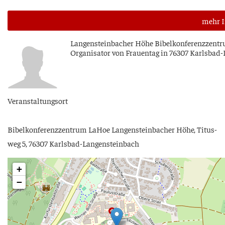
mehr I
Lan­gen­stein­ba­cher Höhe Bibel­kon­fe­renz­zen­tr
Orga­ni­sa­tor von Frau­en­tag in 76307 Karlsba
Ver­an­stal­tungs­ort
Bibel­kon­fe­renz­zen­trum LaHoe Lan­gen­stein­ba­cher Höhe, Titus­
weg 5, 76307 Karlsbad-Langensteinbach
+
−