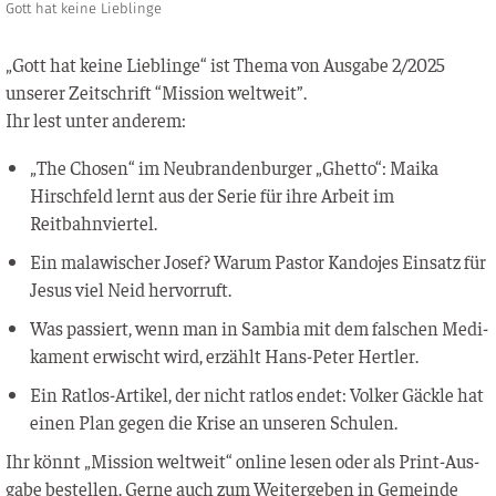
Gott hat keine Lieblinge
„Gott hat kei­ne Lieb­lin­ge“ ist The­ma von Aus­ga­be 2/2025
unse­rer Zeit­schrift “Mis­si­on weltweit”.
Ihr lest unter anderem:
„The Cho­sen“ im Neu­bran­den­bur­ger „Ghet­to“: Mai­ka
Hirsch­feld lernt aus der Serie für ihre Arbeit im
Reitbahnviertel.
Ein mala­wi­scher Josef? War­um Pas­tor Kan­do­jes Ein­satz für
Jesus viel Neid hervorruft.
Was pas­siert, wenn man in Sam­bia mit dem fal­schen Medi­
ka­ment erwischt wird, erzählt Hans-Peter Hertler.
Ein Rat­los-Arti­kel, der nicht rat­los endet: Vol­ker Gäck­le hat
einen Plan gegen die Kri­se an unse­ren Schulen.
Ihr könnt „Mis­si­on welt­weit“ online lesen oder als Print-Aus­
ga­be bestel­len. Ger­ne auch zum Wei­ter­ge­ben in Gemein­de