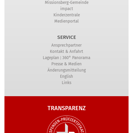
Missionsberg-Gemeinde
impact
Kinderzentrale
Medienportal
SERVICE
Ansprechpartner
Kontakt & Anfahrt
|
Lageplan
360° Panorama
Presse & Medien
Änderungsmitteilung
English
Links
TRANSPARENZ