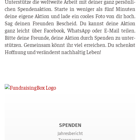
Unter­stüt­ze die welt­wei­te Arbeit mit dei­ner ganz per­sön­li­
chen Spen­den­ak­ti­on. Star­te in weni­ger als fünf Minu­ten
dei­ne eige­ne Akti­on und lade ein coo­les Foto von dir hoch.
Sag dei­nen Freun­den Bescheid. Du kannst dei­ne Akti­on
ganz leicht über Face­book, Whats­App oder E‑Mail tei­len.
Bit­te dei­ne Freun­de, dei­ne Akti­on durch Spen­den zu unter­
stüt­zen. Gemein­sam könnt ihr viel errei­chen. Du schenkst
Hoff­nung und ver­än­derst nach­hal­tig Leben!
SPENDEN
Jahresbericht