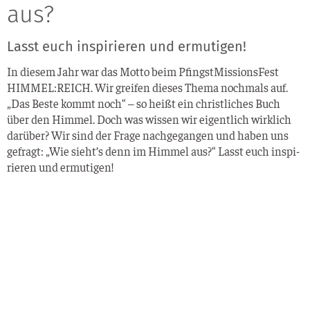
aus?
Lasst euch inspirieren und ermutigen!
In die­sem Jahr war das Mot­to beim Pfingst­Mis­si­ons­Fest
HIMMEL:REICH. Wir grei­fen die­ses The­ma noch­mals auf.
„Das Bes­te kommt noch“ – so heißt ein christ­li­ches Buch
über den Him­mel. Doch was wis­sen wir eigent­lich wirk­lich
dar­über? Wir sind der Fra­ge nach­ge­gan­gen und haben uns
gefragt: „Wie sieht’s denn im Him­mel aus?“ Lasst euch inspi­
rie­ren und ermutigen!