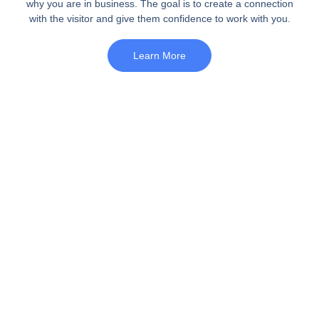
why you are in busi­ness. The goal is to crea­te a con­nec­tion
with the visi­tor and give them con­fi­dence to work with you.
Learn More