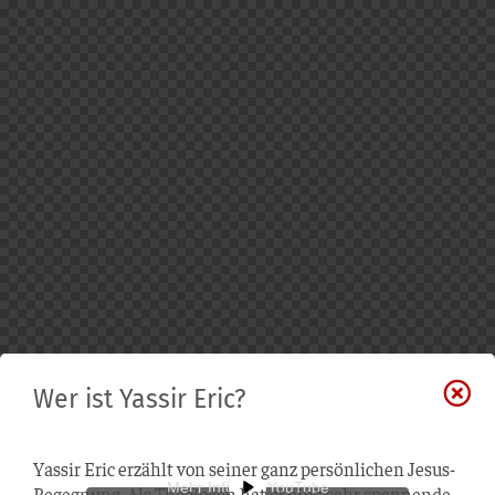
Wer ist Yassir Eric?
Vorschau aus Datenschutzgründen.
'Video anzeigen' übermittelt Daten an
YouTube
.
Yassir Eric erzählt von seiner ganz persönlichen Jesus-
Mehr Infos zu YouTube
Begegnung. Als Theologen hat er eine sehr spannende